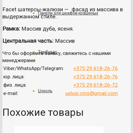
Facet шатерсы-жалюзи — фасад из массива в
Панели для шкафов крашеных
выдержанном стиле.
Рамка:
Массив дуба, ясеня.
Центральная часть:
Mассив
Тамбурат
Что бы оформить заявку, свяжитесь с нашими
менеджерами
Viber/WhatsApp/Telegram:
+375 29 618-26-76
юр. лица:
+375 29 618-26-76
физ. лица:
+375 29 618-26-72
Цоколь
e-mail:
uslugi.cms@gmail.com
Похожие товары
Столешницы