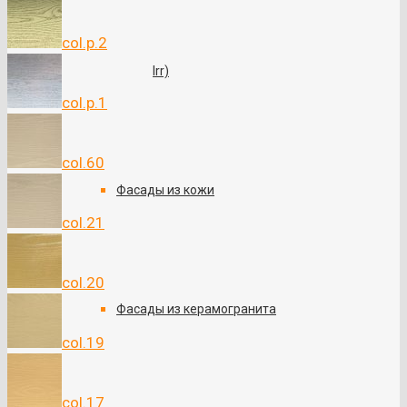
col.p.2
Irr)
col.p.1
col.60
Фасады из кожи
col.21
col.20
Фасады из керамогранита
col.19
col.17