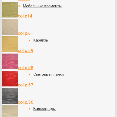
Мебельные элементы
col.p14
col.p.61
Карнизы
col.p.59
col.p.58
Световые планки
col.p.57
col.p.56
Балюстрады