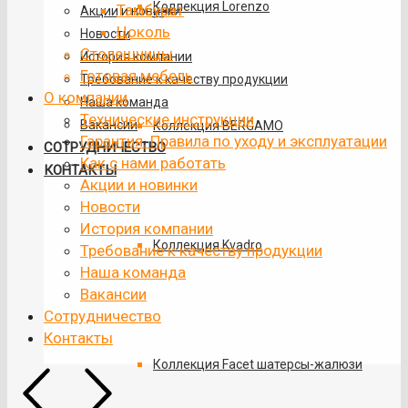
Коллекция Lorenzo
Тамбурат
Акции и новинки
Цоколь
Новости
Столешницы
История компании
Готовая мебель
Требование к качеству продукции
О компании
Наша команда
Технические инструкции
Вакансии
Коллекция BERGAMO
Гарантия. Правила по уходу и эксплуатации
СОТРУДНИЧЕСТВО
Как с нами работать
КОНТАКТЫ
Акции и новинки
Новости
История компании
Коллекция Kvadro
Требование к качеству продукции
Наша команда
Вакансии
Сотрудничество
Контакты
Коллекция Facet шатерсы-жалюзи