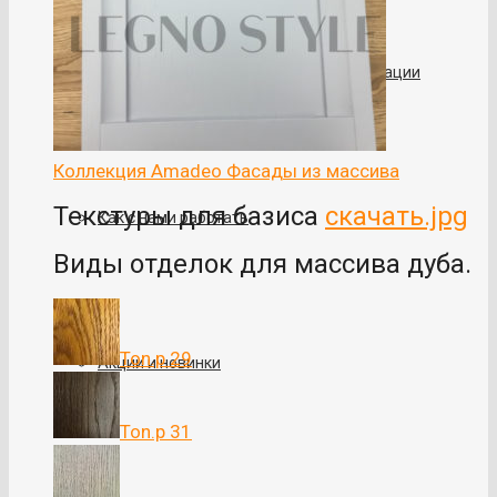
Гарантия. Правила по уходу и эксплуатации
Коллекция Amadeo
Фасады из массива
Текстуры для базиса
скачать.jpg
Как с нами работать
Виды отделок для массива дуба.
Ton.p 29
Акции и новинки
Ton.p 31