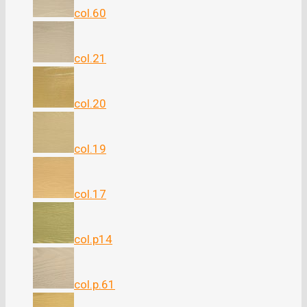
col.60
col.21
col.20
col.19
col.17
col.p14
col.p.61